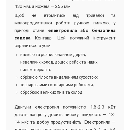
430 мм, а ножем — 255 мм.
Щоб не втомитись від тривалої та
малопродуктивної роботи ручною пилкою, у
пригоді стане
електропила
або
бензопила
садова
Кентавр. Цей потужний інструмент
справиться з усім:
валкою та розпилюванням дерев,
невеликих колод, дощок, рейок та інших
пиломатеріалів;
обрізкою гілок та видаленням сухостою;
теслярськими і столярними роботами;
обробкою великих пнів та колод.
Двигуни електропил потужністю 1,8-2,3 кВт
дають ланцюгу досить високу швидкість — 13-
14 м/с та добру продуктивність. Електропили —
досить легкі інструменти, важать від 3,7 до 5,4