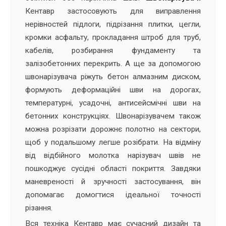
Кентавр застосовують для виправлення
нерівностей підлоги, підрізання плитки, цегли,
кромки асфальту, прокладання штроб для труб,
кабелів, розбирання фундаменту та
залізобетонних перекрить. А ще за допомогою
швонарізувача ріжуть бетон алмазним диском,
формують деформаційні шви на дорогах,
температурні, усадочні, антисейсмічні шви на
бетонних конструкціях. Швонарізувачем також
можна розрізати дорожнє полотно на сектори,
щоб у подальшому легше розібрати. На відміну
від відбійного молотка нарізувач швів не
пошкоджує сусідні області покриття. Завдяки
маневреності й зручності застосування, він
допомагає домогтися ідеальної точності
різання.
Вся техніка Кентавр має сучасний дизайн та