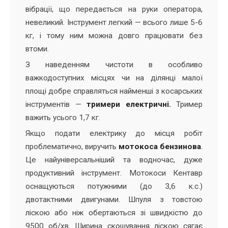
вібрації, що передається на руки оператора,
невеликий. Інструмент легкий — всього лише 5-6
кг, і тому ним можна довго працювати без
втоми.
З наведенням чистоти в особливо
важкодоступних місцях чи на ділянці малої
площі добре справляться найменші з косарських
інструментів —
тримери електричні.
Тример
важить усього 1,7 кг.
Якщо подати електрику до місця робіт
проблематично, виручить
мотокоса бензинова
.
Це найуніверсальніший та водночас, дуже
продуктивний інструмент. Мотокоси Кентавр
оснащуються потужними (до 3,6 к.с.)
двотактними двигунами. Шпуля з товстою
ліскою або ніж обертаються зі швидкістю до
9500 об/хв. Ширина скошування ліскою сягає