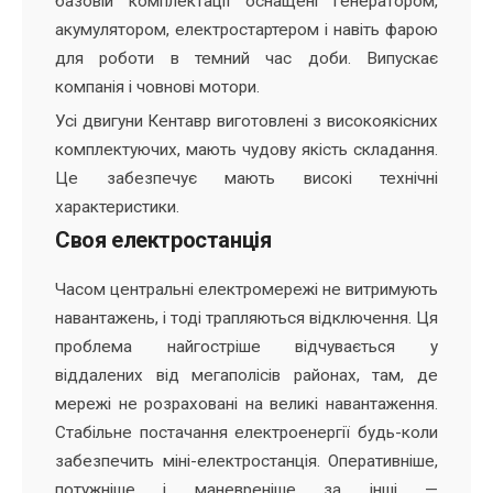
базовій комплектації оснащені генератором,
акумулятором, електростартером і навіть фарою
для роботи в темний час доби. Випускає
компанія і човнові мотори.
Усі двигуни Кентавр виготовлені з високоякісних
комплектуючих, мають чудову якість складання.
Це забезпечує мають високі технічні
характеристики.
Своя електростанція
Часом центральні електромережі не витримують
навантажень, і тоді трапляються відключення. Ця
проблема найгостріше відчувається у
віддалених від мегаполісів районах, там, де
мережі не розраховані на великі навантаження.
Стабільне постачання електроенергії будь-коли
забезпечить міні-електростанція. Оперативніше,
потужніше і маневреніше за інші —