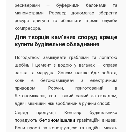
ресиверами — буферними балонами та
манометрами. Ресивер допомагає зберегти
ресурс двигуна та збільшити термін служби
компресора.
Для творців кам’яних споруд краще
купити будівельне обладнання
Погодьтесь: замішувати граблями та лопатою
щебінь і цемент з водою у ваганах — справа
важка та марудна. Зовсім інакше йде робота,
коли є бетонозмішувач з електричним
приводом! Розчин, приготований в
бетономішалці, хоч і такий самий за складом,
вдвічі міцніший, ніж зроблений в ручний спосіб.
Серед продукції Кентавр будівельника
порадують
бетономішалки
гравітаційні вінцеві.
Вони прості за конструкцією та надійні: мають