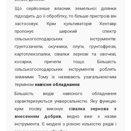
Що серйозніше власник земельної ділянки
підходить до її обробітку, то більше пристроїв він
застосовує. Крім культиваторів Кентавр
пропонує широкий спектр
сільськогосподарських інструментів:
ґрунтозачепи, окучники, плуги, грунтофрези,
картоплекопалки, сівалки зернові та овочеві,
косарки, причепи тощо. Більшість
сільськогосподарських інструментів роблять
знімними. Тому їх називають узагальнюючим
терміном
навісне обладнання
.
Більшість видів навісного обладнання
характеризуються універсальністю. Яку функцію
крім посіву виконує
сівалка зернова з
внесенням добрив
, видно вже з назви
інструмента. Є моделі з різною кількістю рядів і