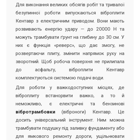
Для виконання великих обсягів робіт та тривалої
безупинної роботи випускаються віброплити
Кентавр з електричним приводом. Вони мають
розвивають енергію удару — до 20000 Н та
можуть трамбувати ґрунт на глибину до 30 см. У
них є функція «реверс», що дає змогу, не
розвертаючи плиту, змінити напрямок руху на
зворотний. Щоб робоча поверхня не прилипала
до асфальту, віброплити Кентавр
комплектуються системою подачі води.
Для роботи у важкодоступних місцях, де
віброплиту встанорвити важко, а то й
неможливо, є електричні та бензинові
вібротрамбовки
(віброноги) Кентавр. Це
досить універсальний інструмент. Ним можна
трамбувати подушку під заливку фундаменту або
для ямкового ремонту дороги, ущільнювати