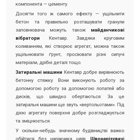
компонента — цементу.
Досягти того ж самого ефекту — ущільнити
бетон та правильно розташувати гранули
заповнювача можуть також
майданчикові
вібратори
Кентавр. Завдяки круговим
коливанням, які створює агрегат, можна також
ущільнювати ґрунт, просіювати різні сипучі
матеріали, дрібні деталі тощо.
Затиральні машини
Кентавр добре вирівнюють
бетонну стяжку. Вони виконують роботу за
допомогою роботу за допомогою лопатей або
дисків, що швидко обертаються. За це
затиральні машини ще звуть «вертольотами». Під
дією агрегату поверхня добре розгладжується
та зміцнюється.
У скільки-небудь значному будівництві важко
обійтися без наріжчика швів.
Швонарізувач
і