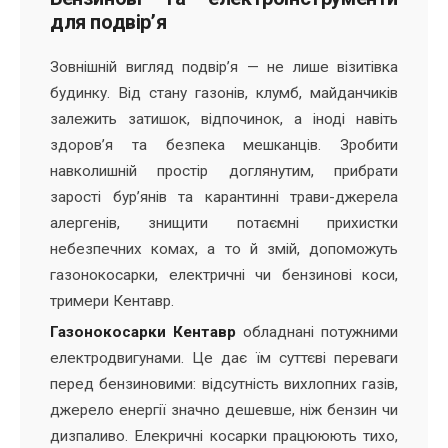
для подвір’я
Зовнішній вигляд подвір’я — не лише візитівка
будинку. Від стану газонів, клумб, майданчиків
залежить затишок, відпочинок, а іноді навіть
здоров’я та безпека мешканців. Зробити
навколишній простір доглянутим, прибрати
зарості бур’янів та карантинні трави-джерела
алергенів, знищити потаємні прихистки
небезпечних комах, а то й змій, допоможуть
газонокосарки, електричні чи бензинові коси,
тримери Кентавр.
Газонокосарки Кентавр
обладнані потужними
електродвигунами. Це дає їм суттєві переваги
перед бензиновими: відсутність вихлопних газів,
джерело енергії значно дешевше, ніж бензин чи
дизпаливо. Елекричні косарки працююють тихо,