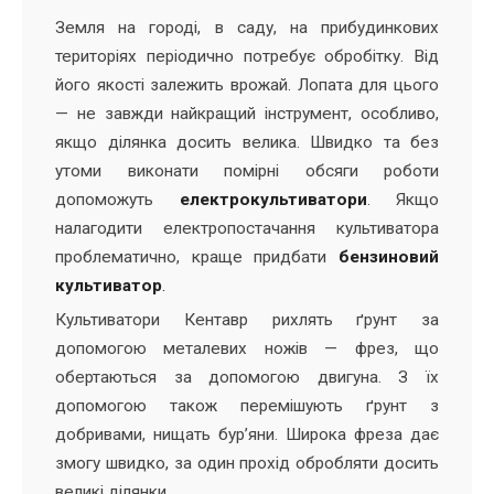
Земля на городі, в саду, на прибудинкових
територіях періодично потребує обробітку. Від
його якості залежить врожай. Лопата для цього
— не завжди найкращий інструмент, особливо,
якщо ділянка досить велика. Швидко та без
утоми виконати помірні обсяги роботи
допоможуть
електрокультиватори
. Якщо
налагодити електропостачання культиватора
проблематично, краще придбати
бензиновий
культиватор
.
Культиватори Кентавр рихлять ґрунт за
допомогою металевих ножів — фрез, що
обертаються за допомогою двигуна. З їх
допомогою також перемішують ґрунт з
добривами, нищать бур’яни. Широка фреза дає
змогу швидко, за один прохід обробляти досить
великі ділянки.