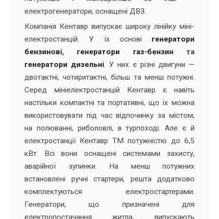
електрогенератори, оснащені ДВЗ.
Компанія Кентавр випускає широку лінійку міні-
електростанцій. У їх основі
генератори
бензинові
,
генератори газ-бензин
та
генератори дизельні
. У них є різні двигуни —
двотактні, чотиритактні, більш та менш потужні.
Серед мініелектростанцій Кентавр є навіть
настільки компактні та портативні, що їх можна
використовувати під час відпочинку за містом,
на полюванні, риболовлі, в турпоході. Але є й
електростанції Кентавр ТМ потужністю до 6,5
кВт. Всі вони оснащені системами захисту,
аварійної зупинки. На менш потужних
встановлені ручні стартери, решта додатково
комплектуються електростартерами.
Генератори, що призначені для
електропостачання житла, випускають