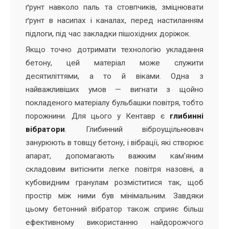
ґрунт навколо паль та стовпчиків, зміцнювати
ґрунт в насипах і каналах, перед настиланням
підлоги, під час закладки пішохідних доріжок.
Якщо точно дотримати технологію укладання
бетону, цей матеріал може служити
десятиліттями, а то й віками. Одна з
найважливіших умов — вигнати з щойно
покладеного матеріалу бульбашки повітря, тобто
порожнини. Для цього у Кентавр є
глибинні
вібратори
. Глибинний віброущільнювач
занурюють в товщу бетону, і вібрації, які створює
апарат, допомагають важким кам’яним
складовим витіснити легке повітря назовні, а
кубовидним гранулам розміститися так, щоб
простір між ними був мінімальним. Завдяки
цьому бетонний вібратор також сприяє більш
ефективному використанню найдорожчого