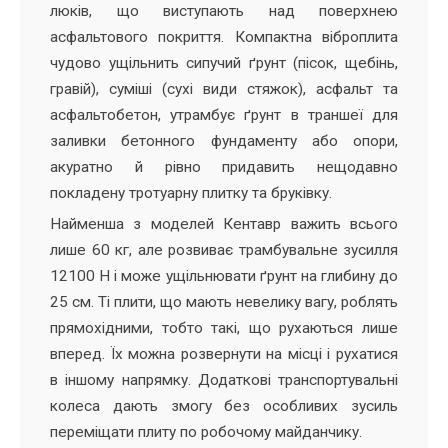
люків, що виступають над поверхнею
асфальтового покриття. Компактна віброплита
чудово ущільнить сипучий ґрунт (пісок, щебінь,
гравій), суміші (сухі види стяжок), асфальт та
асфальтобетон, утрамбує ґрунт в траншеї для
заливки бетонного фундаменту або опори,
акуратно й рівно придавить нещодавно
покладену тротуарну плитку та бруківку.
Найменша з моделей Кентавр важить всього
лише 60 кг, але розвиває трамбувальне зусилля
12100 Н і може ущільнювати ґрунт на глибину до
25 см. Ті плити, що мають невелику вагу, роблять
прямохідними, тобто такі, що рухаються лише
вперед. Їх можна розвернути на місці і рухатися
в іншому напрямку. Додаткові транспортувальні
колеса дають змогу без особливих зусиль
переміщати плиту по робочому майданчику.