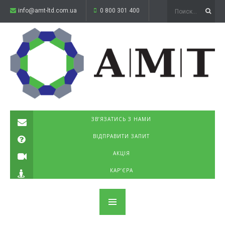
info@amt-ltd.com.ua
0 800 301 400
ЗВ’ЯЗАТИСЬ З НАМИ
ВІДПРАВИТИ ЗАПИТ
АКЦІЯ
КАР’ЄРА