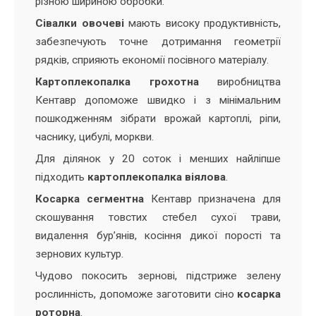
різною шириною обробки.
Сівалки овочеві
мають високу продуктивність,
забезпечують точне дотримання геометрії
рядків, сприяють економії посівного матеріалу.
Картоплекопалка грохотна
виробництва
Кентавр допоможе швидко і з мінімальним
пошкодженням зібрати врожай картоплі, ріпи,
часнику, цибулі, моркви.
Для ділянок у 20 соток і менших найліпше
підходить
картоплекопалка віялова
.
Косарка сегментна
Кентавр призначена для
скошування товстих стебел сухої трави,
видалення бур’янів, косіння дикої порості та
зернових культур.
Чудово покосить зернові, підстриже зелену
рослинність, допоможе заготовити сіно
косарка
роторна
.