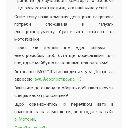
Прагнення до сучасності, комфорту та економії
– це риси кожної людини, яка нині живе у світі.
Саме тому наша компанія довгі роки закривала
потреби споживача в галузях
електроінструменту, будівельної, сільгосп- та
мототехніки.
Наразі ми додали ще один напрям –
електромобілі, щоб бути ще кориснішими для
вас, адже майбутнє за новітніми технологіями!
Автосалон MOTORNI знаходиться у м. Дніпро за
адресою:
вул. Аеропортівська, 15
.
Завітайте до салону та оберіть собі «ластівку» за
спеціальною пропозицією!
Щоб ознайомитись із переліком авто в
наявності та на замовлення, переходьте на сайт
е-Моторні
.