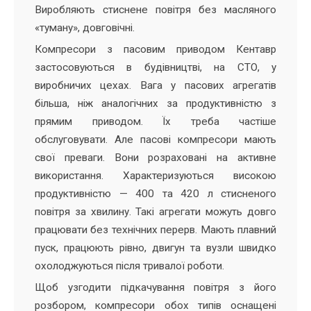
Виробляють стиснене повітря без масляного
«туману», довговічні.
Компресори з пасовим приводом Кентавр
застосовуються в будівництві, на СТО, у
виробничих цехах. Вага у пасових агрегатів
більша, ніж аналогічних за продуктивністю з
прямим приводом. Їх треба частіше
обслуговувати. Але пасові компресори мають
свої преваги. Вони розраховані на активне
використання. Характеризуються високою
продуктивністю — 400 та 420 л стисненого
повітря за хвилину. Такі агрегати можуть довго
працювати без технічних перерв. Мають плавний
пуск, працюють рівно, двигун та вузли швидко
охолоджуються після тривалої роботи.
Щоб узгодити підкачування повітря з його
розбором, компресори обох типів оснащені