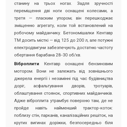
станину на трьох ногах. Задля зручності
переміщення дві ноги оснащені колесами, а
третя — пласким упором; він перешкоджає
зміщенню агрегату, коли той встановлений на
робочому майданчику. Бетономішалки Кентавр
ТМ досить місткі — від 125 до 200 л, але потужні
електродвигуни забезпечують достатню частоту
обертання барабана 28-30 об/хв.
Віброплити
Кентавр оснащені бензиновим
мотором. Вони не залежать від зовнішнього
джерела енергії і незамінні під час будівництва
доріг, асфальтування дворів, тротуарів,
облаштування стоянок, спортивних майданчиків.
Адже віброплита утрамбує поверхню там, де не
пройде навіть найменший трактор-коток:
поблизу стін, парканів, каналізаційних решіток, на
крутих вигинах доріжки, безпосередньо біля