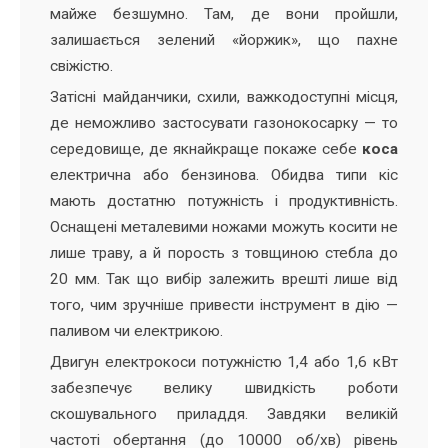
майже безшумно. Там, де вони пройшли,
залишається зелений «йоржик», що пахне
свіжістю.
Затісні майданчики, схили, важкодоступні місця,
де неможливо застосувати газонокосарку — то
середовище, де якнайкраще покаже себе
коса
електрична або бензинова. Обидва типи кіс
мають достатню потужність і продуктивність.
Оснащені металевими ножами можуть косити не
лише траву, а й порость з товщиною стебла до
20 мм. Так що вибір залежить врешті лише від
того, чим зручніше привести інструмент в дію —
паливом чи електрикою.
Двигун електрокоси потужністю 1,4 або 1,6 кВт
забезпечує велику швидкість роботи
скошувального приладдя. Завдяки великій
частоті обертання (до 10000 об/хв) рівень