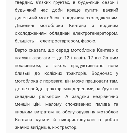
твердих, в’язких ґрунтах, в будь-який сезон і
будь-який час доби краще купити важкий
дизельний мотоблок з водяним охолодженням.
Дизельні мотоблоки Кентавр з водяним
охолодженням обладнані електрогенератором,
більшість — електростартером, фарою.
Варто сказати, що серед мотоблоків Кентавр є
потужні агрегати — до 12 і навіть 17 к.с. За цим
показником, а також продуктивністю вони
близькі до колісних тракторів. Водночас у
мотоблока є перевага: він може працювати там,
де не пройде трактор: між деревами, на ґрунті зі
складним рельєфом. А завдяки незрівнянно
меншій ціні, малому споживанню палива та
низьким витратам на обслуговування мотоблок
Кентавр купити й використовувати в роботі
значно вигідніше, ніж трактор.