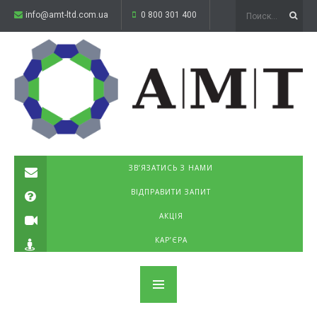
info@amt-ltd.com.ua
0 800 301 400
ЗВ’ЯЗАТИСЬ З НАМИ
ВІДПРАВИТИ ЗАПИТ
АКЦІЯ
КАР’ЄРА