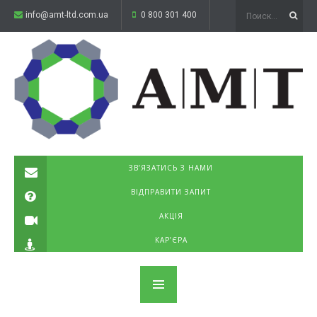
info@amt-ltd.com.ua
0 800 301 400
ЗВ’ЯЗАТИСЬ З НАМИ
ВІДПРАВИТИ ЗАПИТ
АКЦІЯ
КАР’ЄРА