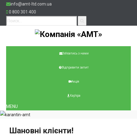
info@amt-ltd.com.ua
0 800 301 400
Зв’язатись з нами
Відправити запит
Акція
Кар’єра
MENU
Шановні клієнти!