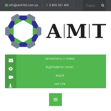
info@amt-ltd.com.ua
0 800 301 400
ЗВ’ЯЗАТИСЬ З НАМИ
ВІДПРАВИТИ ЗАПИТ
АКЦІЯ
КАР’ЄРА