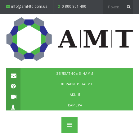
info@amt-ltd.com.ua
0 800 301 400
ЗВ’ЯЗАТИСЬ З НАМИ
ВІДПРАВИТИ ЗАПИТ
АКЦІЯ
КАР’ЄРА