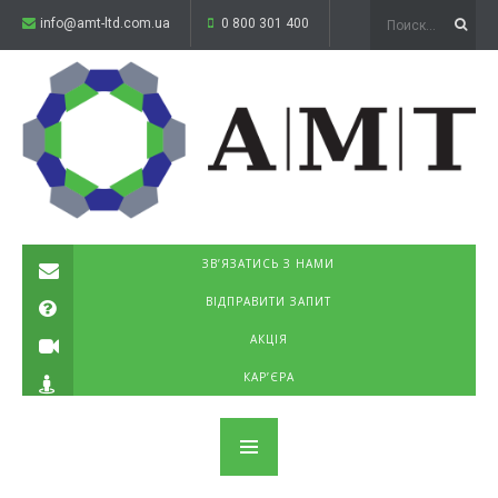
info@amt-ltd.com.ua
0 800 301 400
ЗВ’ЯЗАТИСЬ З НАМИ
ВІДПРАВИТИ ЗАПИТ
АКЦІЯ
КАР’ЄРА