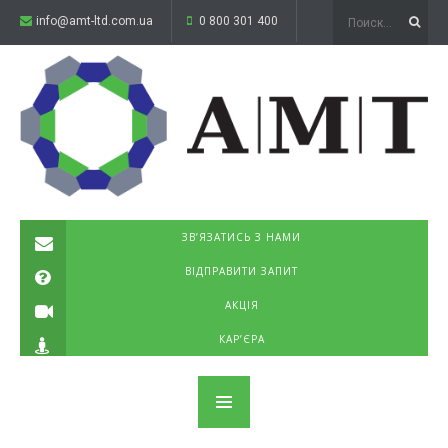
info@amt-ltd.com.ua
0 800 301 400
ЗВ’ЯЗАТИСЬ З НАМИ
ВІДПРАВИТИ ЗАПИТ
АКЦІЯ
КАР’ЄРА