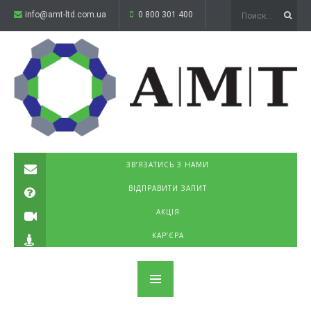
info@amt-ltd.com.ua
0 800 301 400
ЗВ’ЯЗАТИСЬ З НАМИ
ВІДПРАВИТИ ЗАПИТ
АКЦІЯ
КАР’ЄРА