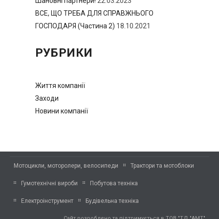
Шановні партнери!
22.03.2023
ВСЕ, ЩО ТРЕБА ДЛЯ СПРАВЖНЬОГО
ГОСПОДАРЯ (Частина 2)
18.10.2021
РУБРИКИ
Життя компанії
Заходи
Новини компанії
Мотоцикли, моторолери, велосипеди
Трактори та мотоблоки
Гумотехнічні вироби
Побутова техніка
Електроінструмент
Будівельна техніка
Сайт розроблено та підтримується в ТОВ "ТД "АМТ"