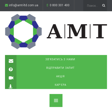
info@amt-ltd.com.ua
0 800 301 400
ЗВ’ЯЗАТИСЬ З НАМИ
ВІДПРАВИТИ ЗАПИТ
АКЦІЯ
КАР’ЄРА