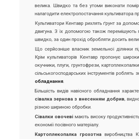
велика. Швидко та без утоми виконати помі
налагодити електропостачання культиватора 
Культиватори Кентавр рихлять ґрунт за допо
двигуна. З їх допомогою також перемішують 
швидко, за один прохід обробляти досить велик
Що серйозніше власник земельної ділянки під
Крім культиваторів Кентавр пропонує широкий
окучники, плуги, грунтофрези, картоплекопалки,
сільськогосподарських інструментів роблять 
обладнання
.
Більшість видів навісного обладнання характ
сівалка зернова з внесенням добрив
, видн
різною шириною обробки.
Сівалки овочеві
мають високу продуктивність
економії посівного матеріалу.
Картоплекопалка грохотна
виробництва К