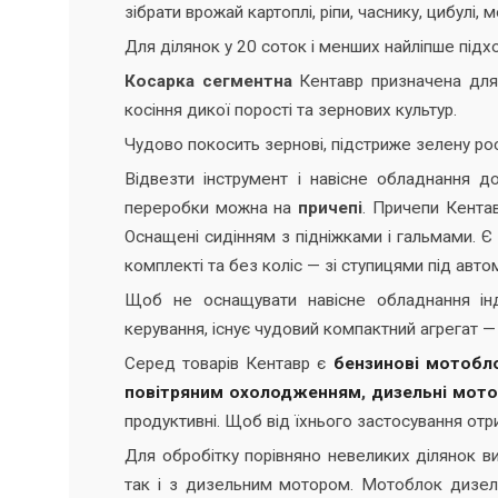
зібрати врожай картоплі, ріпи, часнику, цибулі, 
Для ділянок у 20 соток і менших найліпше під
Косарка сегментна
Кентавр призначена для 
косіння дикої порості та зернових культур.
Чудово покосить зернові, підстриже зелену ро
Відвезти інструмент і навісне обладнання д
переробки можна на
причепі
. Причепи Кента
Оснащені сидінням з підніжками і гальмами. Є
комплекті та без коліс — зі ступицями під авто
Щоб не оснащувати навісне обладнання ін
керування, існує чудовий компактний агрегат 
Серед товарів Кентавр є
бензинові мотобл
повітряним охолодженням
,
дизельні мот
продуктивні. Щоб від їхнього застосування отр
Для обробітку порівняно невеликих ділянок вис
так і з дизельним мотором. Мотоблок дизель