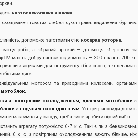
моркви.
ходить
картоплекопалка віялова
.
скошування товстих стебел сухої трави, видалення бур’янів,
слинність, допоможе заготовити сіно
косарка роторна
.
о місця робіт, а зібраний врожай — до місця зберігання чи
врТМ мають добру вантажопідйомність — 300 і навіть 700 кг.
 причепи з ящиками для інструменту і без нього, з колесами в
мобільний диск.
дивідуальним мотором та приводними колесами, органами
—
мотоблок
.
оки з повітряним охолодженням,
дизельні мотоблоки з
облоки з водяним охолодженням
. Усі три різновиди досить
имати максимальну вигоду, треба лише зробити вірний вибір.
тачить агрегату потужністю 6-7 к. с. Такі є як з бензиновим,
ний, 6 к. с. з повітряним охолодженням важить більше, ніж