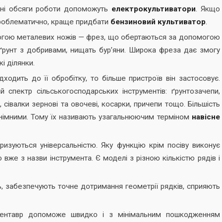
рні обсяги роботи допоможуть
електрокультиватори
. Якщо
проблематично, краще придбати
бензиновий культиватор
.
могою металевих ножів — фрез, що обертаються за допомогою
ґрунт з добривами, нищать бур’яни. Широка фреза дає змогу
і ділянки.
ходить до її обробітку, то більше пристроїв він застосовує.
 спектр сільськогосподарських інструментів: ґрунтозачепи,
 сівалки зернові та овочеві, косарки, причепи тощо. Більшість
знімними. Тому їх називають узагальнюючим терміном
навісне
еризуються універсальністю. Яку функцію крім посіву виконує
о вже з назви інструмента. Є моделі з різною кількістю рядів і
, забезпечують точне дотримання геометрії рядків, сприяють
ентавр допоможе швидко і з мінімальним пошкодженням