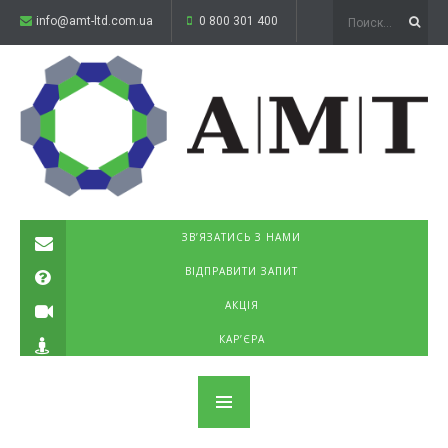
info@amt-ltd.com.ua
0 800 301 400
ЗВ’ЯЗАТИСЬ З НАМИ
ВІДПРАВИТИ ЗАПИТ
АКЦІЯ
КАР’ЄРА