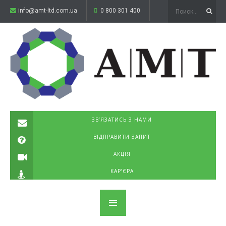
info@amt-ltd.com.ua
0 800 301 400
ЗВ’ЯЗАТИСЬ З НАМИ
ВІДПРАВИТИ ЗАПИТ
АКЦІЯ
КАР’ЄРА