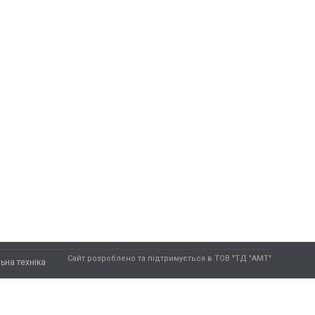
Сайт розроблено та підтримується в ТОВ "ТД "АМТ"
ьна техніка