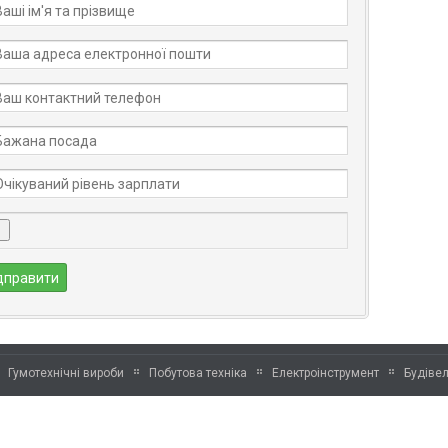
Гумотехнічні вироби
Побутова техніка
Електроінструмент
Будівел