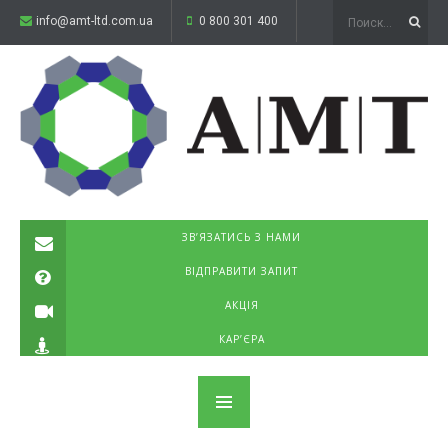
info@amt-ltd.com.ua
0 800 301 400
ЗВ’ЯЗАТИСЬ З НАМИ
ВІДПРАВИТИ ЗАПИТ
АКЦІЯ
КАР’ЄРА