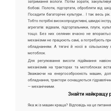
затримання вологи. Потім зорати, закультиву
бобові. Полоти, підгортати, обробляти від шк
Посадити багаторічні культури… І так весь рі
Тобто потрібні високопродуктивні, швидкі інст
агрегатів: відвали, підгортальники, плуги, кул
тощо. Без них селянин вчасно не впорається
механізми не працюють самі, а потребують прив
обладнанням. А тягачі й носії в сільському
мотоблок.
Для регулювання висоти підіймання навіс
механізмів на тракторах та мотоблоках вста
Зважаючи на енергоозброєність машин, допу
обладнання, трактори оснащуються гідравлічн
— механічними.
Знайти найкращу р
Яка ж із машин краща? Відповідь на це питання