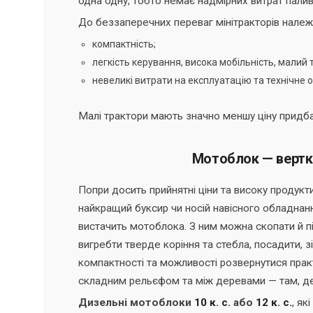
одна одну, тобто немає надмірних витрат палив
До беззаперечних переваг мінітракторів належ
компактність;
легкість керування, висока мобільність, малий 
невеликі витрати на експлуатацію та технічне 
Малі трактори мають значно меншу ціну придбан
Мотоблок — вертки
Попри досить прийнятні ціни та високу продукти
найкращий буксир чи носій навісного обладнанн
вистачить мотоблока. З ним можна скопати й пі
вигребти тверде коріння та стебла, посадити, 
компактності та можливості розвернутися практ
складним рельєфом та між деревами — там, де
Дизельні мотоблоки
10 к. с.
або
12 к. с.
, як