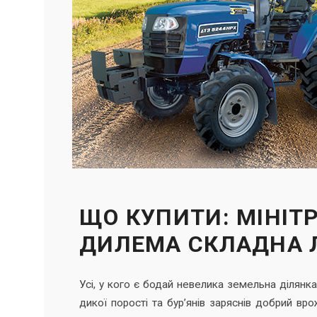
ЩО КУПИТИ: МІНІТ
ДИЛЕМА СКЛАДНА 
Усі, у кого є бодай невелика земельна ділянка
дикої порості та бур’янів заряснів добрий в