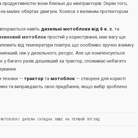
продуктивністю вони близькі до мінітракторів. Окрім того,
 на малих обертах двигуна. Колеса з великим протектором
 впораються навіть
дизельні мотоблоки від 6 к. с.
та
нзиновий мотоблок
простий у користуванні, має вагу ще
алежить від температури повітря, що особливо зручно взимку.
менший, ніж у дизельного, ресурс. Але це компенсується
 у багато разів дешевший за трактор, споживає небагато
вування.
и техніки —
трактор
та
мотоблок
— створені для користі
ивні та виправдають своє придбання, якщо вибір зроблено
МОТОБЛОК? ДИЛЕМА СКЛАДНА ЛИШЕ НА ПЕРШИЙ ПОГЛЯД