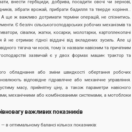
вати, внести гербіциди, добрива, посадити овочі чи зернові,
ідників, зібрати врожай, прибрати бадилля та тверде коріння…
к. А ще ж важливо дотримати терміни операцій, не спізнитись.
рументи. Є безліч сільськогосподарських робочих механізмів та
ьтиватори, сівалки, жатки, косарки, молотарки, картоплекопачі
 й не отримає гідної віддачі від вкладених зусиль. Але ці
ідного тягача чи носія, тому їх назвали навісним та причіпним
 господарстві зазвичай є у двох формах машин: трактор та
ного обладнання або зміни швидкості обертання робочих
новлюють відповідне гідравлічне або механічне управління.
стиму масу, прийнятну ціну, а також параметри навісного
ими, механічними або комбінованими системами, а мотоблоки
івновагу важливих показників
 — в оптимальному балансі кількох показників: