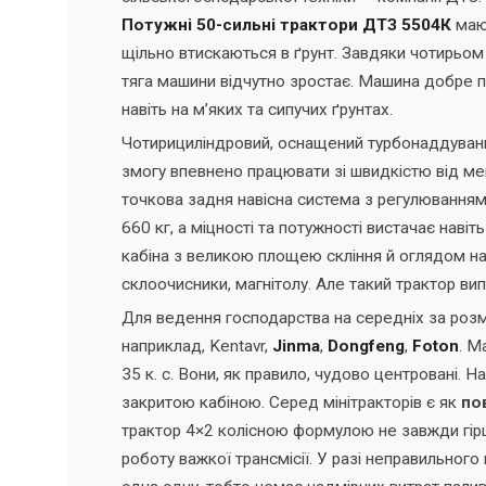
Потужні 50-сильні трактори ДТЗ 5504К
мают
щільно втискаються в ґрунт. Завдяки чотирьо
тяга машини відчутно зростає. Машина добре пе
навіть на м’яких та сипучих ґрунтах.
Чотирициліндровий, оснащений турбонаддуван
змогу впевнено працювати зі швидкістю від ме
точкова задня навісна система з регулюванням
660 кг, а міцності та потужності вистачає нав
кабіна з великою площею скління й оглядом на 3
склоочисники, магнітолу. Але такий трактор ви
Для ведення господарства на середніх за роз
наприклад, Kentavr,
Jinma
,
Dongfeng
,
Foton
. М
35 к. с. Вони, як правило, чудово центровані. Н
закритою кабіною. Серед мінітракторів є як
по
трактор 4×2 колісною формулою не завжди гірш
роботу важкої трансмісії. У разі неправильного