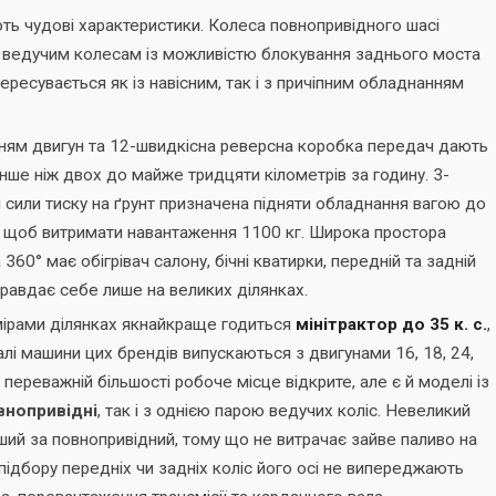
ь чудові характеристики. Колеса повнопривідного шасі
м ведучим колесам із можливістю блокування заднього моста
ресувається як із навісним, так і з причіпним обладнанням
ням двигун та 12-швидкісна реверсна коробка передач дають
нше ніж двох до майже тридцяти кілометрів за годину. 3-
 сили тиску на ґрунт призначена підняти обладнання вагою до
іть щоб витримати навантаження 1100 кг. Широка простора
60° має обігрівач салону, бічні кватирки, передній та задній
правдає себе лише на великих ділянках.
мірами ділянках якнайкраще годиться
мінітрактор до 35 к. с.
,
алі машини цих брендів випускаються з двигунами 16, 18, 24,
а переважній більшості робоче місце відкрите, але є й моделі із
внопривідні
, так і з однією парою ведучих коліс. Невеликий
ий за повнопривідний, тому що не витрачає зайве паливо на
 підбору передніх чи задніх коліс його осі не випереджають