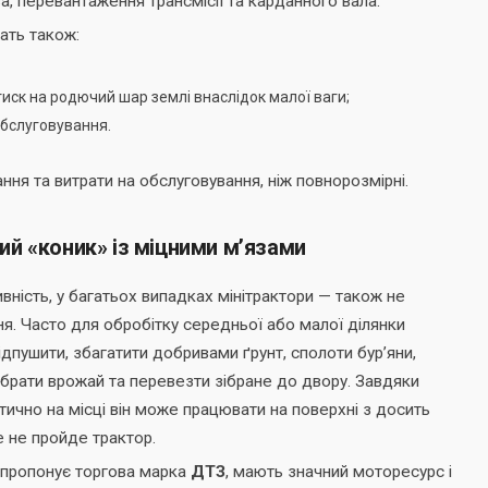
а, перевантаження трансмісії та карданного вала.
ать також:
тиск на родючий шар землі внаслідок малої ваги;
обслуговування.
ня та витрати на обслуговування, ніж повнорозмірні.
й «коник» із міцними м’язами
вність, у багатьох випадках мінітрактори — також не
я. Часто для обробітку середньої або малої ділянки
дпушити, збагатити добривами ґрунт, сполоти бур’яни,
зібрати врожай та перевезти зібране до двору. Завдяки
ично на місці він може працювати на поверхні з досить
 не пройде трактор.
і пропонує торгова марка
ДТЗ
, мають значний моторесурс і