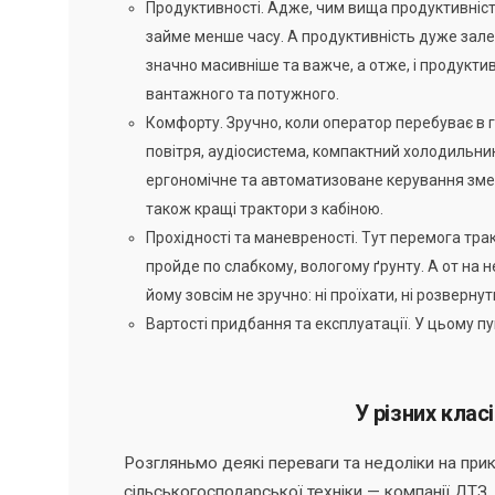
Продуктивності. Адже, чим вища продуктивніст
займе менше часу. А продуктивність дуже зале
значно масивніше та важче, а отже, і продукт
вантажного та потужного.
Комфорту. Зручно, коли оператор перебуває в г
повітря, аудіосистема, компактний холодильник
ергономічне та автоматизоване керування зме
також кращі трактори з кабіною.
Прохідності та маневреності. Тут перемога тр
пройде по слабкому, вологому ґрунту. А от на 
йому зовсім не зручно: ні проїхати, ні розвер
Вартості придбання та експлуатації. У цьому п
У різних клас
Розгляньмо деякі переваги та недоліки на прик
сільськогосподарської техніки — компанії ДТЗ.