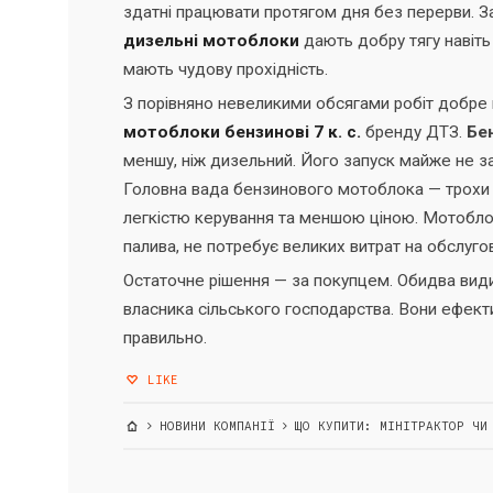
здатні працювати протягом дня без перерви. За 
дизельні мотоблоки
дають добру тягу навіть
мають чудову прохідність.
З порівняно невеликими обсягами робіт добре
мотоблоки бензинові 7 к. с.
бренду ДТЗ.
Бе
меншу, ніж дизельний. Його запуск майже не з
Головна вада бензинового мотоблока — трохи 
легкістю керування та меншою ціною. Мотоблок
палива, не потребує великих витрат на обслуго
Остаточне рішення — за покупцем. Обидва вид
власника сільського господарства. Вони ефект
правильно.
LIKE
НОВИНИ КОМПАНІЇ
ЩО КУПИТИ: МІНІТРАКТОР ЧИ 