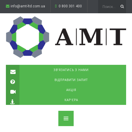
info@amt-ltd.com.ua
0 800 301 400
ЗВ’ЯЗАТИСЬ З НАМИ
ВІДПРАВИТИ ЗАПИТ
АКЦІЯ
КАР’ЄРА