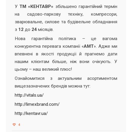
У
ТМ «КЕНТАВР»
збільшено гарантійний термін
на садово-паркову техніку, компресори,
зварювальне, силове та будівельне обладнання
з
12
до
24
місяців.
Нова гарантійна політика – це вагома
конкурентна перевага компанії «
АМТ
». Адже ми
впевнені в якості продукції й прагнемо дати
нашим клієнтам більше, ніж вони очікують. У
цьому – наш великий плюс!
Ознайомитися з актуальним асортиментом
вищезазначених брендів можна тут:
http://vitals.ua/
http://limexbrand.com/
http://kentavr.ua/
4