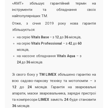
«АМТ» збільшує гарантійний термін на
інструменти та обладнання своїх
найпопулярніших ТМ.
Отже, з січня 2019 року нова гарантія
збільшується:
на серію
Vitals Base
– з
12
до
36
місяців,
на серію
Vitals Professional
– з
42
до
60
місяців,
на насосне обладнання
Vitals Aqua
– з
24
до
36
місяців.
Зі свого боку у
ТМ LIMEX
збільшено гарантію на
всю садово-паркову техніку та мотопомпи – з
12
до
24
місяців. Гарантія на зварювальні
апарати, маски зварювальника, зарядні пристрої
та компресори
LIMEX
замість
24
буде становити
36
місяців.